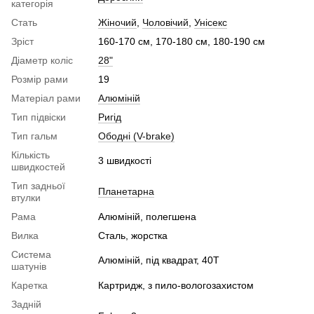
категорія
Стать
Жіночий
,
Чоловічий
,
Унісекс
Зріст
160-170 см, 170-180 см, 180-190 см
Діаметр коліс
28"
Розмір рами
19
Матеріал рами
Алюміній
Тип підвіски
Ригід
Тип гальм
Ободні (V-brake)
Кількість
3 швидкості
швидкостей
Тип задньої
Планетарна
втулки
Рама
Алюміній, полегшена
Вилка
Сталь, жорстка
Система
Алюміній, під квадрат, 40Т
шатунів
Каретка
Картридж, з пило-вологозахистом
Задній