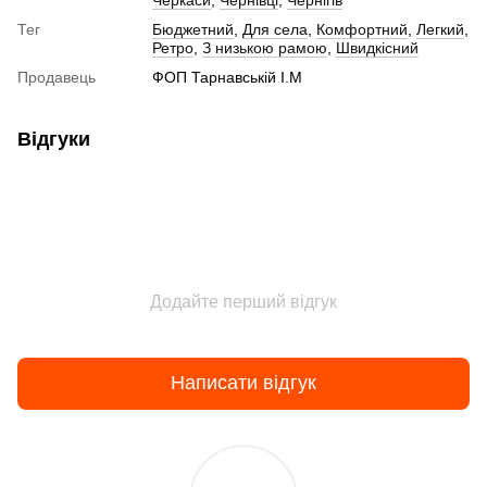
Тег
Бюджетний
,
Для села
,
Комфортний
,
Легкий
,
Ретро
,
З низькою рамою
,
Швидкісний
Продавець
ФОП Тарнавській І.М
Відгуки
Додайте перший відгук
Написати відгук