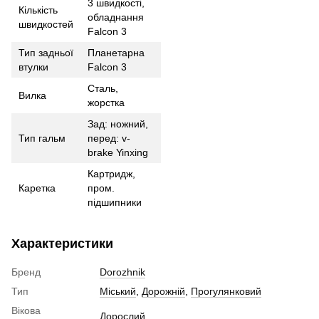
3 швидкості,
Кількість
обладнання
швидкостей
Falcon 3
Тип задньої
Планетарна
втулки
Falcon 3
Сталь,
Вилка
жорстка
Зад: ножний,
Тип гальм
перед: v-
brake Yinxing
Картридж,
Каретка
пром.
підшипники
Характеристики
Бренд
Dorozhnik
Тип
Міський
,
Дорожній
,
Прогулянковий
Вікова
Дорослий