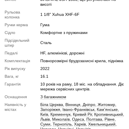
висоті
Рульова
1 1/8" Xuhua XHF-6F
колонка
Ручки керма
Гума
Сідло
Комфортне з пружинами
Підсідельний
Сталь
штир
Педалі
HF, алюмінієві, дорожні
Комплектація
Повнорозмірні брудозахисні крила, підніжка
Рік випуску
2022
Вага, кг
16.1
Гарантія
10 років на раму, 18 міс. на обладнання. Діє
мережа сервісних центрів.
Оснащення
З багажником
Наявність у
Біла Церква
,
Вінниця
,
Дніпро
,
Житомир
,
містах
Запоріжжя
,
Івано-Франківськ
,
Кам'янське
,
Київ
,
Кременчук
,
Кривий Ріг
,
Кропивницький
,
Львів
,
Миколаїв
,
Одеса
,
Полтава
,
Рівне
,
Суми
,
Тернопіль
,
Харків
,
Хмельницький
,
Черкаси
,
Чернівці
,
Чернігів