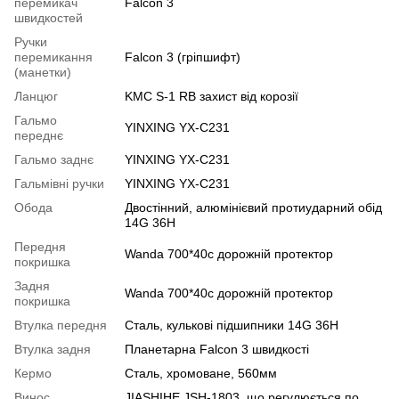
перемикач
Falcon 3
швидкостей
Ручки
перемикання
Falcon 3 (гріпшифт)
(манетки)
Ланцюг
KMC S-1 RB захист від корозії
Гальмо
YINXING YX-C231
переднє
Гальмо заднє
YINXING YX-C231
Гальмівні ручки
YINXING YX-C231
Обода
Двостінний, алюмінієвий протиударний обід
14G 36H
Передня
Wanda 700*40c дорожній протектор
покришка
Задня
Wanda 700*40c дорожній протектор
покришка
Втулка передня
Сталь, кулькові підшипники 14G 36H
Втулка задня
Планетарна Falcon 3 швидкості
Кермо
Сталь, хромоване, 560мм
Винос
JIASHIHE JSH-1803, що регулюється по