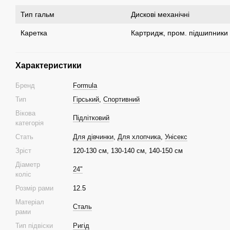
Тип гальм
Дискові механічні
Каретка
Картридж, пром. підшипники
Характеристики
Бренд
Formula
Тип
Гірський
,
Спортивний
Вікова
Підлітковий
категорія
Стать
Для дівчинки
,
Для хлопчика
,
Унісекс
Зріст
120-130 см, 130-140 см, 140-150 см
Діаметр
24"
коліс
Розмір рами
12.5
Матеріал
Сталь
рами
Тип підвіски
Ригід