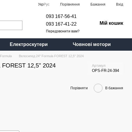
Порівняння
Укр
Рус
Бажання
Вхід
093 167-56-41
Мій кошик
093 167-41-22
Передзвонити вам?
Електроскутери
Човнові мотори
Formula
Велосипед 24" Formula FOREST 12,5" 2024
a FOREST 12,5" 2024
Артикул
OPS-FR-24-394
Порівняти
В бажання