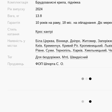
Комплектація
Брудозахисні крила, підніжка
Рік випуску
2024
Вага, кг
13.8
Гарантія
10 років на раму, 18 міс. на обладнання. Діє мере
Стиль
Крос кантрі
катання
Наявність у
Біла Церква
,
Вінниця
,
Дніпро
,
Житомир
,
Запоріжж
містах
Київ
,
Кременчук
,
Кривий Ріг
,
Кропивницький
,
Льві
Рівне
,
Суми
,
Тернопіль
,
Харків
,
Хмельницький
,
Ч
Тег
Для бездоріжжя
,
Мтб
,
Швидкісний
Продавець
ФОП Шпорта С. О.