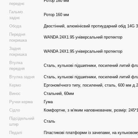
Ротор 160 мм
переднє
Гальмо
Ротор 160 мм
заднє
Обода
Двостінний, алюмінієвий протиударний обід 14G 
Передня
WANDA 24X1.95 універсальний протектор
покришка
Задня
WANDA 24X1.95 універсальний протектор
покришка
Втулка
Сталь, кулькові підшипники, посилений литий ф
передня
Втулка задня
Сталь, кулькові підшипники, посилений литий ф
Кермо
ЕргономІчного типу, посилений, сталь, 600 мм д.
Винос
Стальний, 60мм
Ручки керма
Гума
Сідло
Комфортне, з м'яким наповнювачем, розмір: 245
Підсідельний
Сталь
штир
Педалі
Пластикові платформи із зачепами, на кульковом