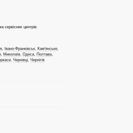
жа сервісних центрів.
я
,
Івано-Франківськ
,
Кам'янське
,
в
,
Миколаїв
,
Одеса
,
Полтава
,
еркаси
,
Чернівці
,
Чернігів