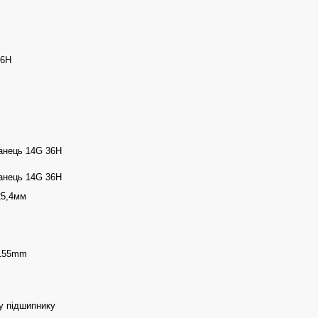
36H
ланець 14G 36H
ланець 14G 36H
25,4мм
*155mm
у підшипнику