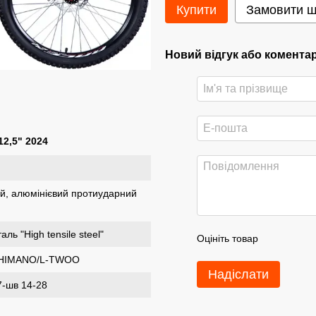
Купити
Замовити 
Новий відгук або комента
2,5" 2024
ний, алюмінієвий протиударний
аль "High tensile steel"
Оцініть товар
 SHIMANO/L-TWOO
Надіслати
-шв 14-28