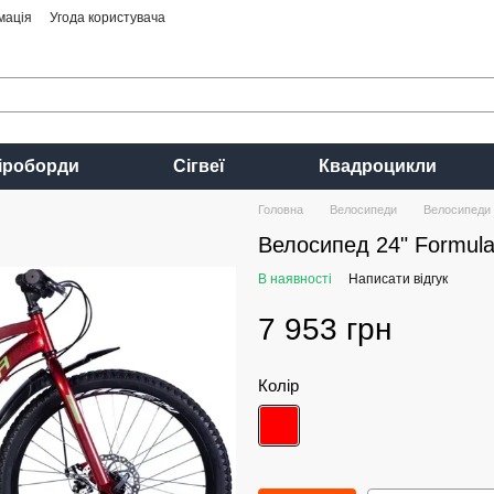
мація
Угода користувача
іроборди
Сігвеї
Квадроцикли
Головна
Велосипеди
Велосипеди 
Велосипед 24" Formul
В наявності
Написати відгук
7 953 грн
Колір