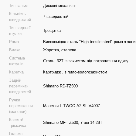
Тип гальм
Дискові механічні
Кількість
7 швидкостей
швидкостей
Тип задньої
Трещатка
втулки
Рама
Високоміцна сталь "High tensile steel" рама з за
Вилка
Жорстка, сталева
Система
Сталь, 32T із захистом від потрапляння одягу
шатунів
Каретка
Картридж , з пило-вологозахистом
Задній
перемикач
Shimano RD-TZ500
швидкостей
Ручки
перемикання
Манетки L-TWOO А2 SL-V4007
(манетки)
Касета/
Shimano MF-TZ500, 7-шв 14-28T
тріскачка
Гальмо