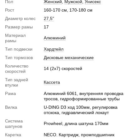
Пол
Женский
,
Мужской
,
Унисекс
Рост
160-170 см, 170-180 см
Диаметр колес
27,5"
Размер рамы
17
Материал
Алюминий
рамы
Тип подвески
Хардтейл
Тип тормозов
Дисковые механические
Количество
14 (2х7) скоростей
скоростей
Тип задней
Кассета
втулки
Рама
Алюминий 6061, внутренняя проводка
тросов, гидроформированные трубы
Вилка
U-DING D3 ход 100мм, регулировка
отскока, гидравлический локаут
Система
Prowheel, длина шатуна 170мм
шатунов
Каретка
NECO. Картридж, промподшипник