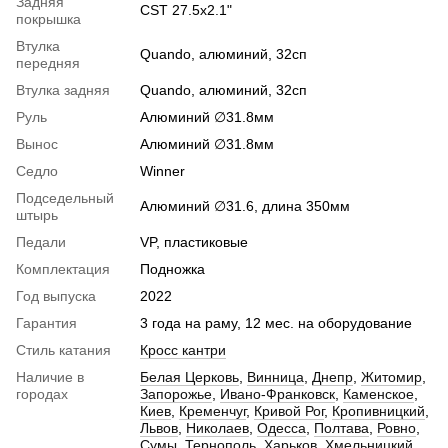
Задняя
CST 27.5х2.1"
покрышка
Втулка
Quando, алюминий, 32сп
передняя
Втулка задняя
Quando, алюминий, 32сп
Руль
Алюминий ∅31.8мм
Вынос
Алюминий ∅31.8мм
Седло
Winner
Подседельный
Алюминий ∅31.6, длина 350мм
штырь
Педали
VP, пластиковые
Комплектация
Подножка
Год выпуска
2022
Гарантия
3 года на раму, 12 мес. на оборудование
Стиль катания
Кросс кантри
Наличие в
Белая Церковь
,
Винница
,
Днепр
,
Житомир
,
городах
Запорожье
,
Ивано-Франковск
,
Каменское
,
Киев
,
Кременчуг
,
Кривой Рог
,
Кропивницкий
,
Львов
,
Николаев
,
Одесса
,
Полтава
,
Ровно
,
Сумы
,
Тернополь
,
Харьков
,
Хмельницкий
,