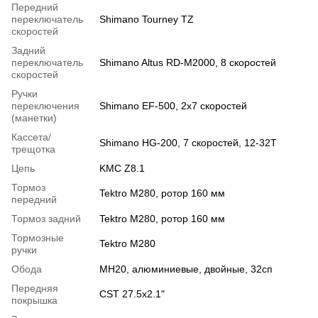
Передний
переключатель
Shimano Tourney TZ
скоростей
Задний
переключатель
Shimano Altus RD-M2000, 8 скоростей
скоростей
Ручки
переключения
Shimano EF-500, 2x7 скоростей
(манетки)
Кассета/
Shimano HG-200, 7 скоростей, 12-32T
трещотка
Цепь
KMC Z8.1
Тормоз
Tektro М280, ротор 160 мм
передний
Тормоз задний
Tektro М280, ротор 160 мм
Тормозные
Tektro М280
ручки
Обода
MH20, алюминиевые, двойные, 32сп
Передняя
CST 27.5х2.1"
покрышка