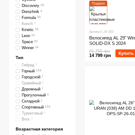
Подарок
Discovery
18
Dorozhnik
4
Formula
30
Kench
0
Kinetic
18
Артикул: 24-250
Leon
22
Велосипед AL 29" Win
Space
20
SOLID-DX S 2024
Winner
24
21 755 грн
Купить
14 799 грн
Тип
Гибрид
0
Горный
154
Городской
7
Гравийный
0
Дорожный
7
Прогулочный
5
Складной
1
Спортивный
154
Туринговый
0
Bmx
0
Возрастная категория