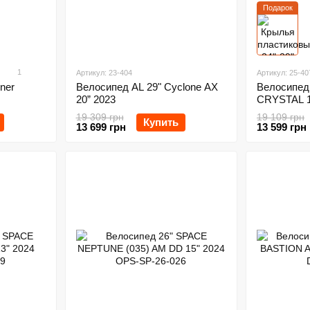
Подарок
1
Артикул: 23-404
Артикул: 25-40
ner
Велосипед AL 29" Cyclone AX
Велосипед 
20” 2023
CRYSTAL 1
19 309 грн
19 109 грн
Купить
13 699 грн
13 599 грн