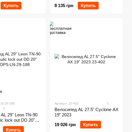
Купить
8 135 грн
Купить
3
LN-29-188
Артикул: 23-402
4
Велосипед AL 27.5" Cyclone AX
AL 29" Leon TN-90
19” 2023
c lock out DD 20"
19 026 грн
Купить
Купить