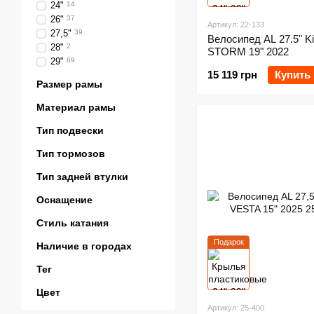
24"
14
26"
37
Артикул: 22-133
27,5"
39
Велосипед AL 27.5" Ki
28"
2
STORM 19" 2022
29"
69
15 119 грн
Купить
Размер рамы
Материал рамы
Тип подвески
Тип тормозов
Тип задней втулки
Оснащение
Стиль катания
Подарок
Наличие в городах
Тег
Цвет
Артикул: 25-400