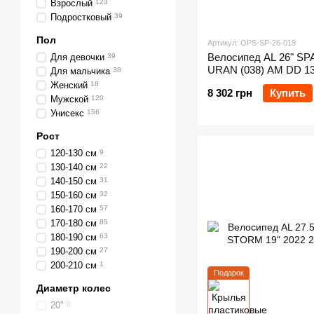
Взрослый
123
Подростковый
39
Пол
Артикул: OPS-SP-26-019
Велосипед AL 26" S
Для девочки
39
URAN (038) AM DD 13
Для мальчика
38
Женский
18
8 302 грн
Купить
Мужской
120
Унисекс
156
Рост
120-130 см
9
130-140 см
22
140-150 см
31
150-160 см
32
160-170 см
57
170-180 см
85
180-190 см
63
190-200 см
27
200-210 см
1
Подарок
Диаметр колес
20"
0