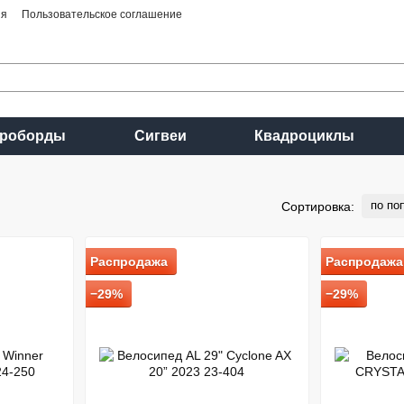
ия
Пользовательское соглашение
ироборды
Сигвеи
Квадроциклы
по по
Сортировка:
Распродажа
Распродажа
−29%
−29%