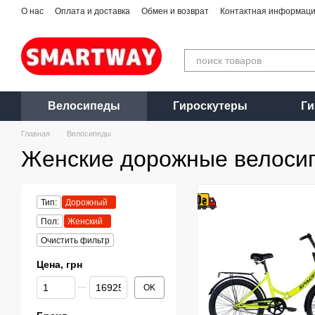
Перейти к основному контенту
О нас
Оплата и доставка
Обмен и возврат
Контактная информац
Велосипеды
Гироскутеры
Г
Главная
Велосипеды
Женские дорожные велоси
Тип:
Дорожный
Пол:
Женский
Очистить фильтр
Цена, грн
От Цена, грн
До Цена, грн
OK