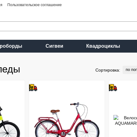
ия
Пользовательское соглашение
ироборды
Сигвеи
Квадроциклы
педы
по по
Сортировка: