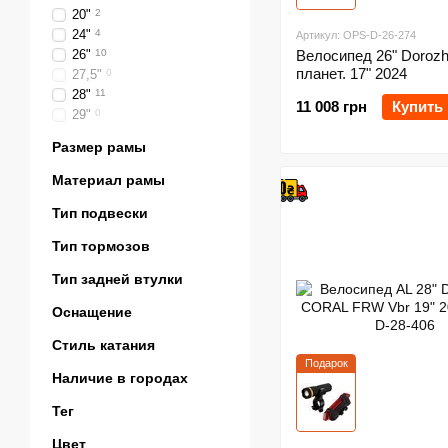
20"
2
24"
4
Артикул: OPS-D-26-274
26"
10
Велосипед 26" Dorozh
планет. 17" 2024
27,5"
0
28"
11
11 008 грн
Купить
29"
0
Размер рамы
Материал рамы
Тип подвески
Тип тормозов
Тип задней втулки
Оснащение
Стиль катания
Подарок
Наличие в городах
Тег
Цвет