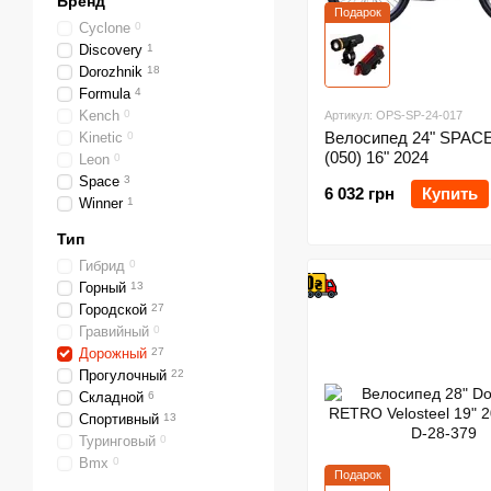
Бренд
Подарок
Cyclone
0
Discovery
1
Dorozhnik
18
Formula
4
Kench
0
Артикул: OPS-SP-24-017
Велосипед 24" SPA
Kinetic
0
(050) 16" 2024
Leon
0
Space
3
6 032 грн
Купить
Winner
1
Тип
Гибрид
0
Горный
13
Городской
27
Гравийный
0
Дорожный
27
Прогулочный
22
Складной
6
Спортивный
13
Туринговый
0
Bmx
0
Подарок