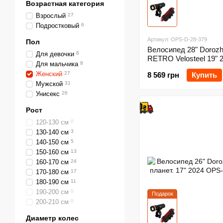
Возрастная категория
Взрослый
27
Подростковый
6
Артикул: OPS-D-28-379
Пол
Велосипед 28" Dorozh
Для девочки
8
RETRO Velosteel 19" 
Для мальчика
8
Женский
27
8 569 грн
Купить
Мужской
31
Унисекс
26
Рост
120-130 см
0
130-140 см
3
140-150 см
5
150-160 см
13
160-170 см
24
170-180 см
17
180-190 см
11
190-200 см
0
Подарок
200-210 см
0
Диаметр колес