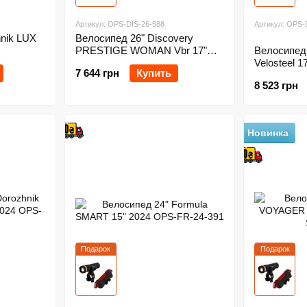
Артикул: OPS-DIS-26-588
Артикул: OPS-
nik LUX
Велосипед 26" Discovery
PRESTIGE WOMAN Vbr 17"
Велосипед 
2024
Velosteel 1
7 644 грн
Купить
8 523 грн
Новинка
Подарок
Подарок