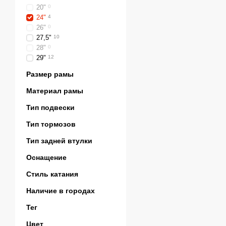
20"
0
24"
4
26"
0
27,5"
10
28"
0
29"
12
Размер рамы
Материал рамы
Тип подвески
Тип тормозов
Тип задней втулки
Оснащение
Стиль катания
Наличие в городах
Тег
Цвет