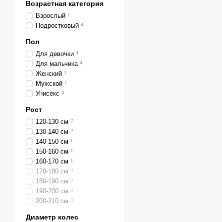
Возрастная категория
Взрослый
1
Подростковый
4
Пол
Для девочки
4
Для мальчика
4
Женский
1
Мужской
1
Унисекс
4
Рост
120-130 см
2
130-140 см
2
140-150 см
1
150-160 см
1
160-170 см
1
170-180 см
0
180-190 см
0
190-200 см
0
200-210 см
0
Диаметр колес