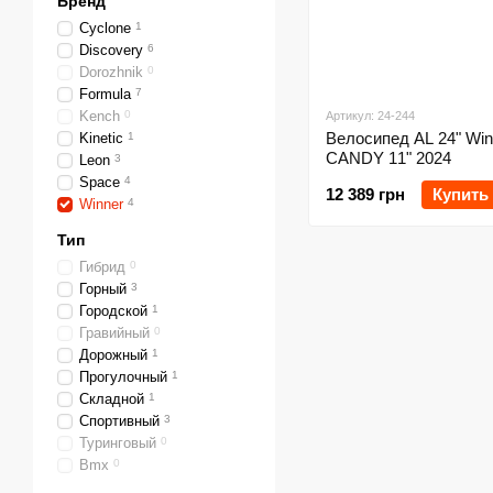
Бренд
Cyclone
1
Discovery
6
Dorozhnik
0
Formula
7
Kench
0
Артикул: 24-244
Велосипед AL 24" Win
Kinetic
1
CANDY 11" 2024
Leon
3
Space
4
12 389 грн
Купить
Winner
4
Тип
Гибрид
0
Горный
3
Городской
1
Гравийный
0
Дорожный
1
Прогулочный
1
Складной
1
Спортивный
3
Туринговый
0
Bmx
0