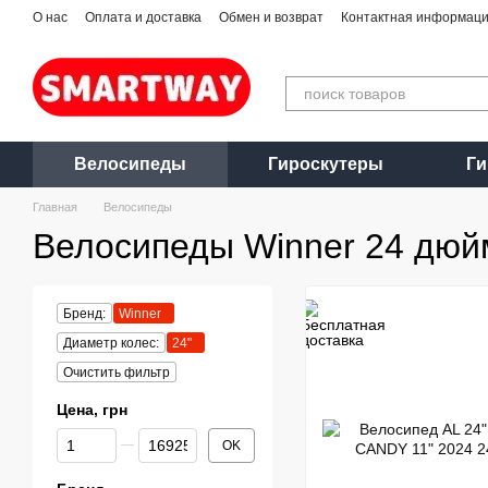
Перейти к основному контенту
О нас
Оплата и доставка
Обмен и возврат
Контактная информац
Велосипеды
Гироскутеры
Г
Главная
Велосипеды
Велосипеды Winner 24 дюй
Бренд:
Winner
Диаметр колес:
24"
Очистить фильтр
Цена, грн
От Цена, грн
До Цена, грн
OK