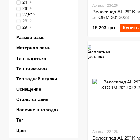
24"
1
Артикул: 23-126
26"
4
Велосипед AL 29" Kine
27,5"
5
STORM 20” 2023
28"
0
29"
8
15 203 грн
Купить
Размер рамы
Материал рамы
Тип подвески
Тип тормозов
Тип задней втулки
Оснащение
Стиль катания
Наличие в городах
Тег
Цвет
Артикул: 22-128
Велосипед AL 29" Kine