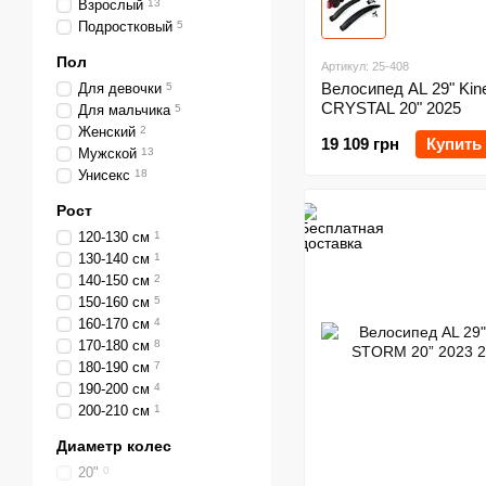
Взрослый
13
Подростковый
5
Пол
Артикул: 25-408
Велосипед AL 29" Kine
Для девочки
5
CRYSTAL 20" 2025
Для мальчика
5
Женский
2
19 109 грн
Купить
Мужской
13
Унисекс
18
Рост
120-130 см
1
130-140 см
1
140-150 см
2
150-160 см
5
160-170 см
4
170-180 см
8
180-190 см
7
190-200 см
4
200-210 см
1
Диаметр колес
20"
0