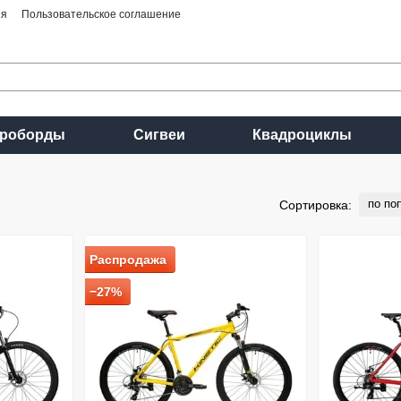
ия
Пользовательское соглашение
ироборды
Сигвеи
Квадроциклы
по по
Сортировка:
Распродажа
−27%