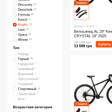
Подарок
Discovery
25
Dorozhnik
24
Formula
38
Kench
4
Kinetic
18
Артикул: 25-407
Leon
35
Велосипед AL 29" Kine
Space
24
CRYSTAL 18" 2025
Winner
26
19 109 грн
Купить
13 599 грн
Тип
Гибрид
0
Горный
18
Городской
0
Гравийный
0
Дорожный
0
Прогулочный
0
Складной
0
Спортивный
18
Туринговый
0
Bmx
0
Подарок
Возрастная категория