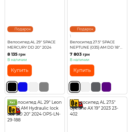
Подарок
Подарок
1
Велосипед AL 29" SPACE
Велосипед 27.5" SPACE
MERCURY DD 20" 2024
NEPTUNE (035) AM DD 18"
2024
8 135 грн
7 803 грн
В наличии
В наличии
Купить
Купить
Хит