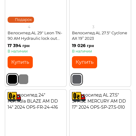
Подарок
4
3
Велосипед AL 29" Leon TN-
Велосипед AL 27.5" Cyclone
90 AM Hydraulic lock out
AX 19” 2023
DD 20" 2024
17 394 грн
19 026 грн
В наличии
В наличии
Купить
Купить