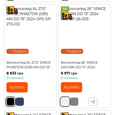
Хит
Подарок
Подарок
Велосипед AL 27.5" SPACE
Велосипед 26" SPACE
PHAETON (039) AM DD 19"
SATURN DD 13" 2024
2024
8 633 грн
6 971 грн
В наличии
В наличии
Купить
Купить
+2