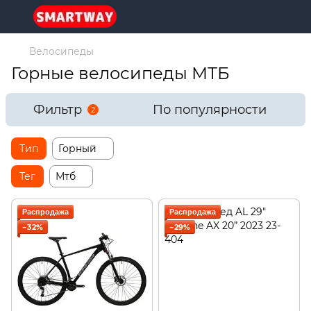
Велосипеды
Горные велосипеды МТБ
Фильтр
По популярности
2
Тип
Горный
Тег
Мтб
Распродажа
Распродажа
−32%
−29%