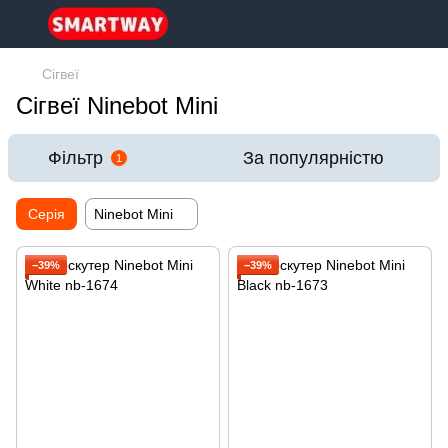
Сігвеї
Сігвеї Ninebot Mini
Фільтр
За популярністю
1
Серія
Ninebot Mini
−39%
−39%