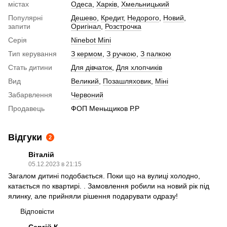
містах
Одеса
,
Харків
,
Хмельницький
Популярні
Дешево
,
Кредит
,
Недорого
,
Новий
,
запити
Оригінал
,
Розстрочка
Серія
Ninebot Mini
Тип керування
З кермом
,
З ручкою
,
З палкою
Стать дитини
Для дівчаток
,
Для хлопчиків
Вид
Великий
,
Позашляховик
,
Міні
Забарвлення
Червоний
Продавець
ФОП Меньщиков Р.Р
Відгуки
2
Віталій
05.12.2023 в 21:15
Загалом дитині подобається. Поки що на вулиці холодно,
катається по квартирі. . Замовлення робили на новий рік під
ялинку, але прийняли рішення подарувати одразу!
Відповісти
Сергій К.