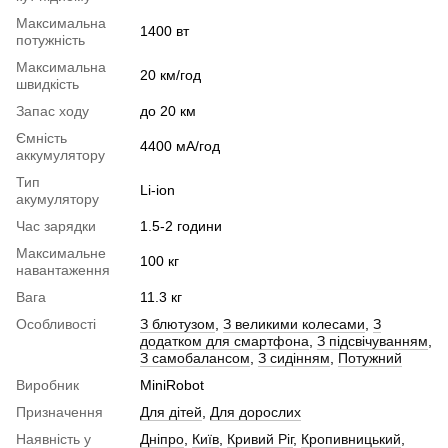
Максимальна
1400 вт
потужність
Максимальна
20 км/год
швидкість
Запас ходу
до 20 км
Ємність
4400 мА/год
аккумулятору
Тип
Li-ion
акумулятору
Час зарядки
1.5-2 години
Максимальне
100 кг
навантаження
Вага
11.3 кг
Особливості
З блютузом
,
З великими колесами
,
З
додатком для смартфона
,
З підсвічуванням
,
З самобалансом
,
З сидінням
,
Потужний
Виробник
MiniRobot
Призначення
Для дітей
,
Для дорослих
Наявність у
Дніпро
,
Київ
,
Кривий Ріг
,
Кропивницький
,