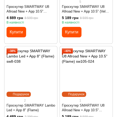
5
Гіроскутер SMARTWAY U8
Гіроскутер SMARTWAY U8
Allroad New + App 10.5"
Allroad New + App 10.5" (Velvet
(Glossy Red)
Red)
4 889 грн
5 189 грн
8 599 грн
8 599 грн
В наявності
В наявності
Купити
Купити
−38%
−40%
Подарунок
Подарунок
2
1
Гіроскутер SMARTWAY Lambo
Гіроскутер SMARTWAY U8
Led + App 8" (Flame)
Allroad New + App 10.5"
(Flame)
4 489 грн
5 189 грн
7 299 грн
8 599 грн