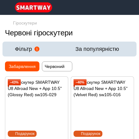
Гіроскутери
Червоні гіроскутери
Фільтр
За популярністю
1
Забарвлення
Червоний
−43%
−40%
Подарунок
Подарунок