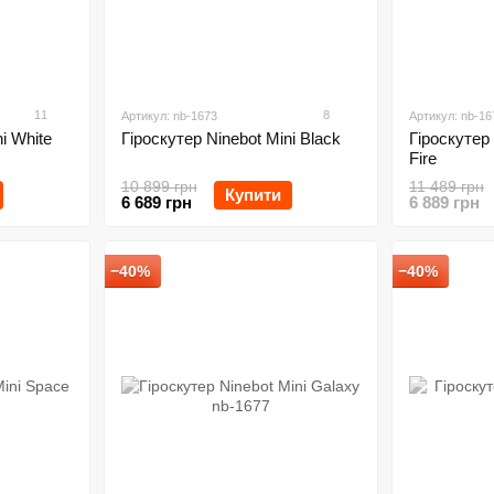
11
8
Артикул: nb-1673
Артикул: nb-16
i White
Гіроскутер Ninebot Mini Black
Гіроскутер 
Fire
10 899 грн
11 489 грн
Купити
6 689 грн
6 889 грн
−40%
−40%