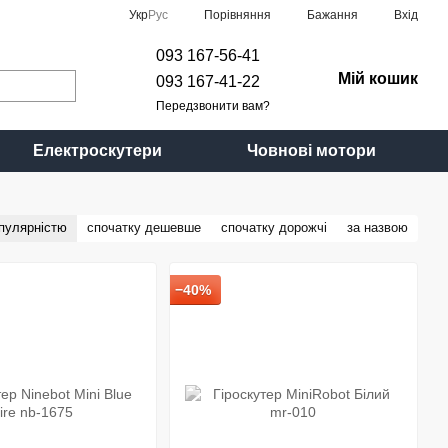
Порівняння
Укр
Рус
Бажання
Вхід
093 167-56-41
Мій кошик
093 167-41-22
Передзвонити вам?
Електроскутери
Човнові мотори
опулярністю
спочатку дешевше
спочатку дорожчі
за назвою
−40%