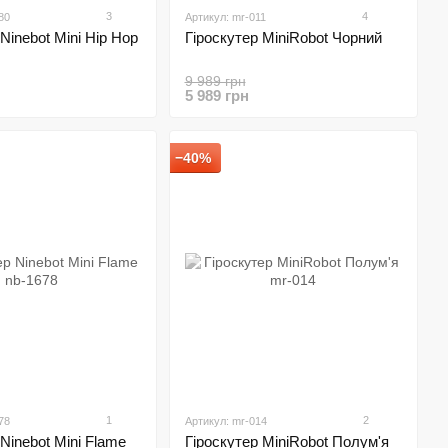
3
4
80
Артикул: mr-011
Ninebot Mini Hip Hop
Гіроскутер MiniRobot Чорний
9 989 грн
5 989 грн
−40%
1
2
78
Артикул: mr-014
Ninebot Mini Flame
Гіроскутер MiniRobot Полум'я