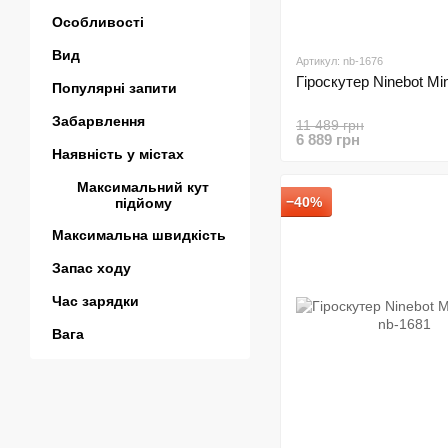
Особливості
Вид
Артикул: nb-1676
Гіроскутер Ninebot Mi
Популярні запити
Забарвлення
11 489 грн
6 889 грн
Наявність у містах
Максимальний кут
−40%
підйому
Максимальна швидкість
Запас ходу
Час зарядки
Вага