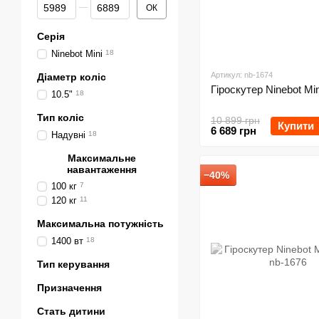
Від Ціна, грн
До Ціна, грн
ОК
Серія
Ninebot Mini
18
Артикул: nb-1674
Діаметр коліс
Гіроскутер Ninebot Min
10.5"
18
Тип коліс
10 899 грн
Купити
6 689 грн
Надувні
18
Максимальне
навантаження
−40%
100 кг
7
120 кг
11
Максимальна потужність
1400 вт
18
Тип керування
Призначення
Стать дитини