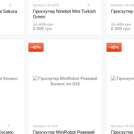
3
2
Артикул: nb-1679
Артикул: nb-16
ni Sakura
Гіроскутер Ninebot Mini Turkish
Гіроскутер 
Green
11 489 грн
11 489 грн
6 889 грн
6 889 грн
−40%
−40%
3
Артикул: mr-016
Артикул: nb-16
 Космос
Гіроскутер MiniRobot Рожевий
Гіроскутер 