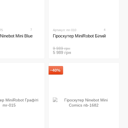
7
4
75
Артикул: mr-010
Ninebot Mini Blue
Гіроскутер MiniRobot Білий
9 989 грн
5 989 грн
−40%