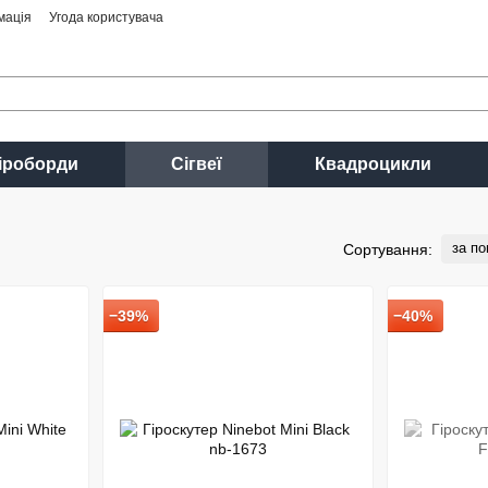
мація
Угода користувача
іроборди
Сігвеї
Квадроцикли
за п
Сортування:
−39%
−40%