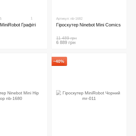
1
5
Артикул: nb-1682
MiniRobot Графіті
Гіроскутер Ninebot Mini Comics
11 489 грн
6 889 грн
−40%