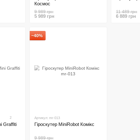
Космос
9 989 грн
11 489 грн
5 989 грн
6 889 грн
−40%
2
Артикул: mr-013
 Graffiti
Гіроскутер MiniRobot Комікс
9 989 грн