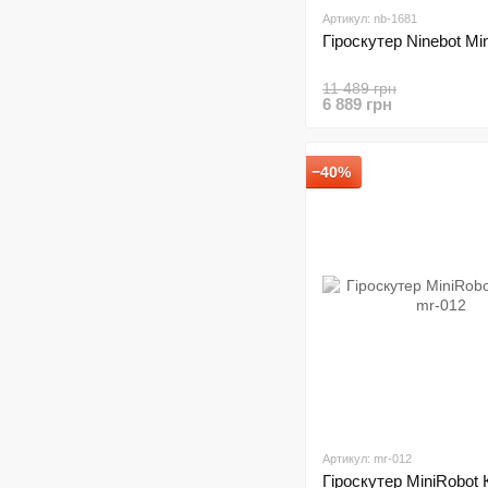
Артикул: nb-1681
Гіроскутер Ninebot Mi
11 489 грн
6 889 грн
−40%
Артикул: mr-012
Гіроскутер MiniRobot