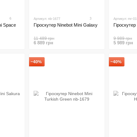
6
3
Артикул: nb-1677
Артикул: mr-01
ni Space
Гіроскутер Ninebot Mini Galaxy
Гіроскутер 
11 489 грн
9 989 грн
6 889 грн
5 989 грн
−40%
−40%