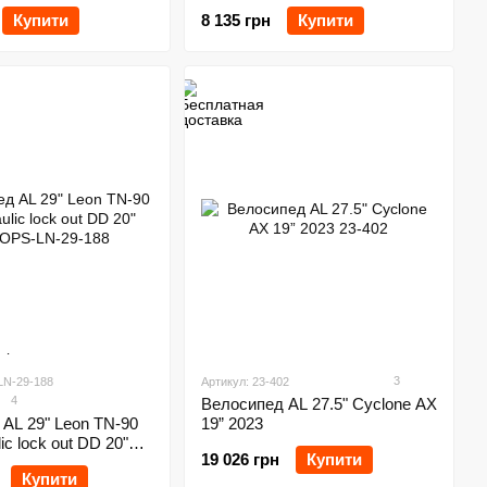
Купити
8 135 грн
Купити
3
LN-29-188
Артикул: 23-402
4
Велосипед AL 27.5" Cyclone AX
AL 29" Leon TN-90
19” 2023
c lock out DD 20"
19 026 грн
Купити
Купити