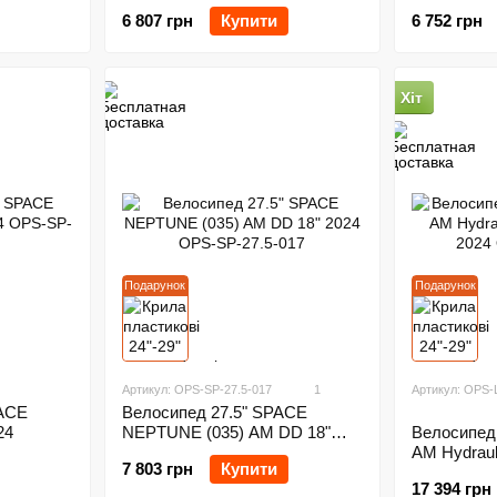
6 807 грн
Купити
6 752 грн
Хіт
Подарунок
Подарунок
Артикул: OPS-SP-27.5-017
1
Артикул: OPS-
PACE
Велосипед 27.5" SPACE
24
Велосипед 
NEPTUNE (035) AM DD 18"
AM Hydrauli
2024
7 803 грн
Купити
2024
17 394 грн