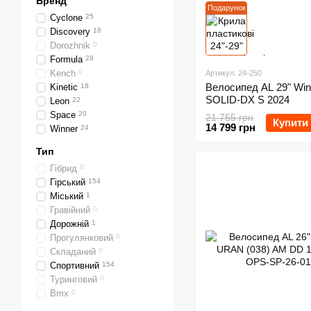
Бренд
Подарунок
Cyclone
25
Discovery
18
Dorozhnik
0
Formula
28
Kench
0
Артикул: 24-250
Велосипед AL 29" Win
Kinetic
18
SOLID-DX S 2024
Leon
22
Space
20
21 755 грн
Купити
14 799 грн
Winner
24
Тип
Гібрид
0
Гірський
154
Міський
1
Гравійний
0
Дорожній
1
Прогулянковий
0
Складаний
0
Спортивний
154
Туринговий
0
Bmx
0