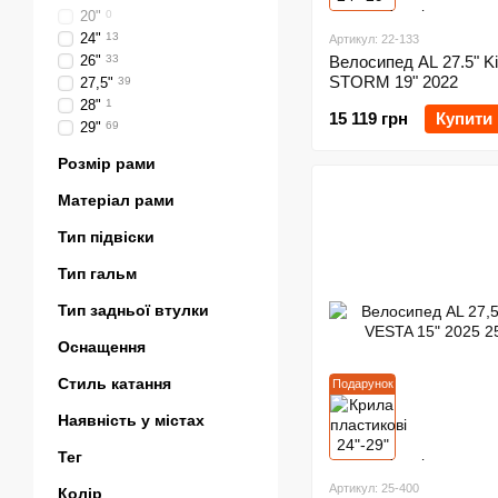
20"
0
24"
13
Артикул: 22-133
26"
33
Велосипед AL 27.5" Ki
STORM 19" 2022
27,5"
39
28"
1
15 119 грн
Купити
29"
69
Розмір рами
Матеріал рами
Тип підвіски
Тип гальм
Тип задньої втулки
Оснащення
Стиль катання
Подарунок
Наявність у містах
Тег
Артикул: 25-400
Колір