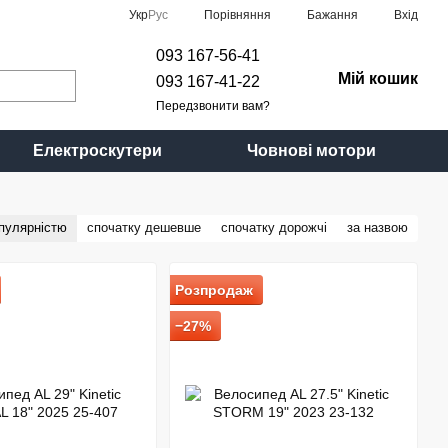
Порівняння
Укр
Рус
Бажання
Вхід
093 167-56-41
Мій кошик
093 167-41-22
Передзвонити вам?
Електроскутери
Човнові мотори
опулярністю
спочатку дешевше
спочатку дорожчі
за назвою
Розпродаж
−27%