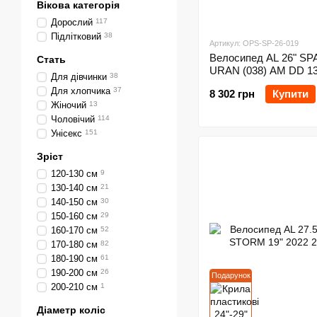
Вікова категорія
Дорослий
117
Підлітковий
38
Артикул: OPS-SP-26-019
Велосипед AL 26" S
Стать
URAN (038) AM DD 13
Для дівчинки
38
Для хлопчика
37
8 302 грн
Купити
Жіночий
13
Чоловічий
114
Унісекс
151
Зріст
120-130 см
9
130-140 см
21
140-150 см
30
150-160 см
29
160-170 см
52
170-180 см
82
180-190 см
61
190-200 см
26
Подарунок
200-210 см
1
Діаметр коліс