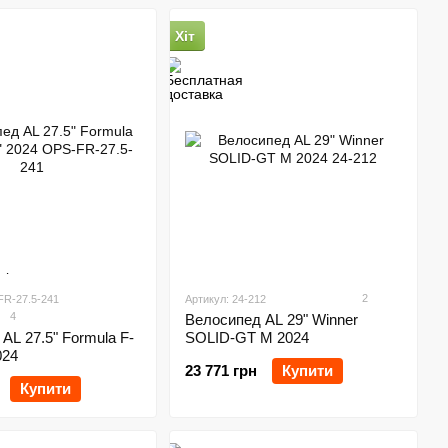
Хіт
2
FR-27.5-241
Артикул: 24-212
4
Велосипед AL 29" Winner
AL 27.5" Formula F-
SOLID-GT M 2024
024
23 771 грн
Купити
Купити