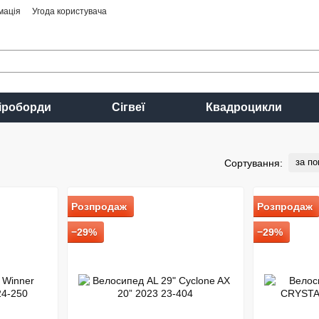
мація
Угода користувача
іроборди
Сігвеї
Квадроцикли
за п
Сортування:
Розпродаж
Розпродаж
−29%
−29%