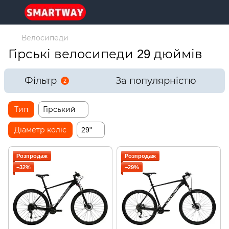
Велосипеди
Гірські велосипеди 29 дюймів
Фільтр
За популярністю
2
Тип
Гірський
Діаметр коліс
29"
Розпродаж
Розпродаж
−32%
−29%